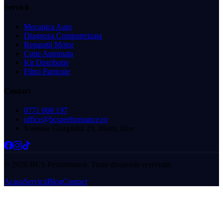
Servicii
Mecanica Auto
Diagnoza Computerizata
Reparatii Motor
Cutie Automata
Kit Distributie
Filtru Particule
Contact
0771 008 197
office@bcsperformance.ro
Soseaua Giurgiului 29, Jilava, Ilfov
©
2026
BCS Performance. Toate drepturile rezervate.
Acasa
Servicii
Blog
Contact