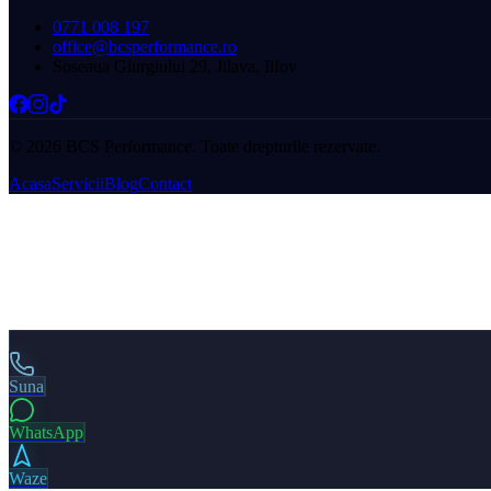
0771 008 197
office@bcsperformance.ro
Soseaua Giurgiului 29, Jilava, Ilfov
©
2026
BCS Performance. Toate drepturile rezervate.
Acasa
Servicii
Blog
Contact
Suna
WhatsApp
Waze