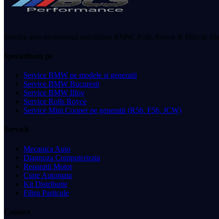
Service auto profesional specializat BMW, Rolls Royce & Mini in Jila
Specializam pe
Service BMW pe modele si generatii
Service BMW Bucuresti
Service BMW Ilfov
Service Rolls Royce
Service Mini Cooper pe generatii (R56, F56, JCW)
Servicii
Mecanica Auto
Diagnoza Computerizata
Reparatii Motor
Cutie Automata
Kit Distributie
Filtru Particule
Contact